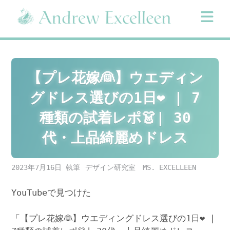
Skip
to
content
【プレ花嫁👰】ウエディン
グドレス選びの1日❤️ | 7
種類の試着レポ👗| 30
代・上品綺麗めドレス
2023年7月16日
デザイン研究室 MS. EXCELLEEN
YouTubeで見つけた
「【プレ花嫁👰】ウエディングドレス選びの1日❤️ |