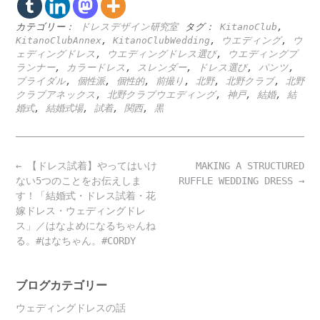
カテゴリー：
ドレスデザイン研究室
タグ：
KitanoClub
,
KitanoClubAnnex
,
KitanoClubWedding
,
ウエディング
,
ウ
ェディングドレス
,
ウエディングドレス選び
,
ウエディングプ
ランナー
,
カラードレス
,
スレンダー
,
ドレス選び
,
パンツ
,
ブライダル
,
個性派
,
個性的
,
前撮り
,
北野
,
北野クラブ
,
北野
クラブアネックス
,
北野クラブウエディング
,
神戸
,
結婚
,
結
婚式
,
結婚式場
,
試着
,
関西
,
黒
Post
←
【ドレス試着】やってはいけ
MAKING A STRUCTURED
navigation
ない5つのことをお伝えしま
RUFFLE WEDDING DRESS
→
す！「結婚式・ドレス試着・花
嫁ドレス・ウェディングドレ
ス」／はなよめになるちゃんね
る。#はなちゃん。#CORDY
ブログカテゴリー
ウェディングドレスの話