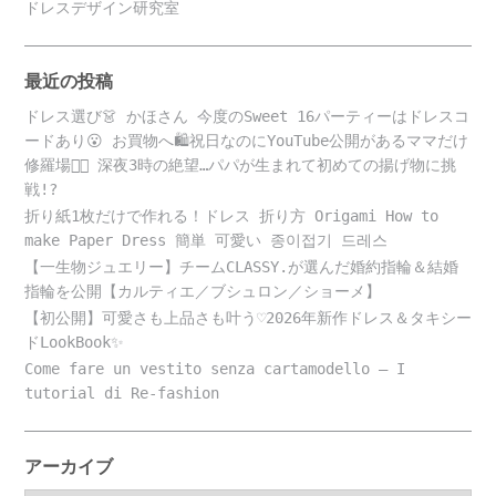
ドレスデザイン研究室
最近の投稿
ドレス選び👗 かほさん 今度のSweet 16パーティーはドレスコ
ードあり😮 お買物へ🛍️祝日なのにYouTube公開があるママだけ
修羅場😵‍💫 深夜3時の絶望…パパが生まれて初めての揚げ物に挑
戦!?
折り紙1枚だけで作れる！ドレス 折り方 Origami How to
make Paper Dress 簡単 可愛い 종이접기 드레스
【一生物ジュエリー】チームCLASSY.が選んだ婚約指輪＆結婚
指輪を公開【カルティエ／ブシュロン／ショーメ】
【初公開】可愛さも上品さも叶う♡2026年新作ドレス＆タキシー
ドLookBook✨
Come fare un vestito senza cartamodello – I
tutorial di Re-fashion
アーカイブ