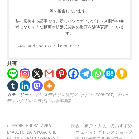
等を担当しています。
私の投稿する記事では、新しいウェディングドレス製作の参
考になりそうな動画や結婚式関連の動画を随時更新していま
す。
www.andrew-excelleen.com/
共有：
カテゴリー：
ドレスデザイン研究室
タグ：
#POMERI
,
#ウェ
ディングドレス選び
,
結婚式準備
Post
←
👰CHE FORMA AVRÀ
関西「神戸・大阪」のおすすめ
navigation
L’ABITO DA SPOSA CHE
ウェディングドレスショップ
STIAMO REALIZZANDO?😉
①【結婚式の相談カフェ】
→