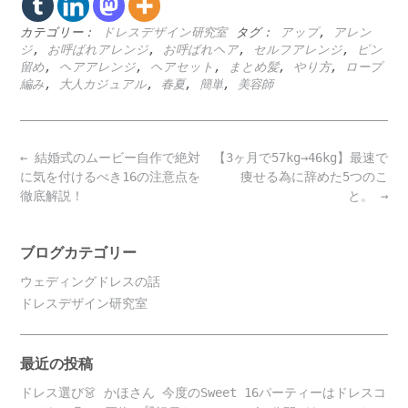
カテゴリー：
ドレスデザイン研究室
タグ：
アップ
,
アレン
ジ
,
お呼ばれアレンジ
,
お呼ばれヘア
,
セルフアレンジ
,
ピン
留め
,
ヘアアレンジ
,
ヘアセット
,
まとめ髪
,
やり方
,
ロープ
編み
,
大人カジュアル
,
春夏
,
簡単
,
美容師
Post
←
結婚式のムービー自作で絶対
【3ヶ月で57kg→46kg】最速で
navigation
に気を付けるべき16の注意点を
痩せる為に辞めた5つのこ
徹底解説！
と。
→
ブログカテゴリー
ウェディングドレスの話
ドレスデザイン研究室
最近の投稿
ドレス選び👗 かほさん 今度のSweet 16パーティーはドレスコ