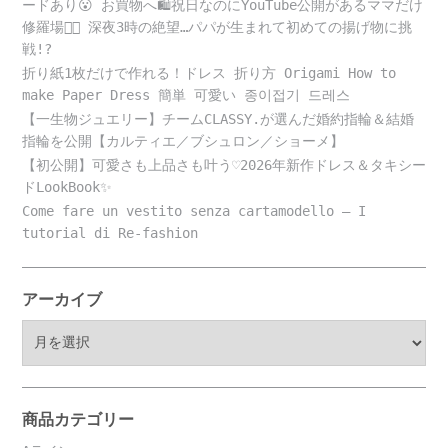
ードあり😮 お買物へ🛍️祝日なのにYouTube公開があるママだけ
修羅場😵‍💫 深夜3時の絶望…パパが生まれて初めての揚げ物に挑
戦!?
折り紙1枚だけで作れる！ドレス 折り方 Origami How to
make Paper Dress 簡単 可愛い 종이접기 드레스
【一生物ジュエリー】チームCLASSY.が選んだ婚約指輪＆結婚
指輪を公開【カルティエ／ブシュロン／ショーメ】
【初公開】可愛さも上品さも叶う♡2026年新作ドレス＆タキシー
ドLookBook✨
Come fare un vestito senza cartamodello – I
tutorial di Re-fashion
アーカイブ
ア
ー
カ
イ
ブ
商品カテゴリー