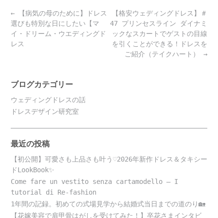
Post
←
【病気の母のために】ドレス
【格安ウェディングドレス】＃
navigation
選びも特別な日にしたい【マ
47 プリンセスライン ダイナミ
イ・ドリーム・ウエディングド
ックなスカートでゲストの目線
レス
を引くことができる！ドレスを
ご紹介（テイクハート）
→
ブログカテゴリー
ウェディングドレスの話
ドレスデザイン研究室
最近の投稿
【初公開】可愛さも上品さも叶う♡2026年新作ドレス＆タキシー
ドLookBook✨
Come fare un vestito senza cartamodello – I
tutorial di Re-fashion
1年間の記録。初めての式場見学から結婚式当日までの道のり🏡
【花嫁美容で肩甲骨はがしを受けてみた！】卒花さまインタビ