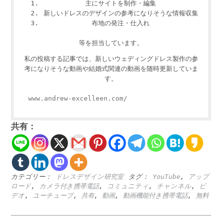
主にサイトを制作・編集
新しいドレスのデザインの参考になりそうな情報収集
布地の発注・仕入れ
等を担当しています。
私の投稿する記事では、新しいウェディングドレス製作の参
考になりそうな動画や結婚式関連の動画を随時更新していま
す。
www.andrew-excelleen.com/
共有：
カテゴリー：
ドレスデザイン研究室
タグ：
YouTube
,
アップ
ロード
,
カメラ付き携帯電話
,
コミュニティ
,
チャンネル
,
ビ
デオ
,
ユーチューブ
,
共有
,
動画
,
動画機能付き携帯電話
,
無料