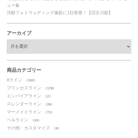
ュー🎤
洋館フォトウェディング撮影に1日密着！【旧古川邸】
アーカイブ
ア
ー
カ
イ
ブ
商品カテゴリー
Aライン
(103)
プリンセスライン
(178)
エンパイアライン
(2)
スレンダーライン
(26)
マーメイドライン
(71)
ベルライン
(33)
その他・カスタマイズ
(0)