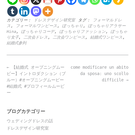
カテゴリー：
ドレスデザイン研究室
タグ：
フォーマルドレ
ス
,
フォーマルワンピース
,
ぽっちゃり
,
ぽっちゃりアラサー
Hina
,
ぽっちゃりコーデ
,
ぽっちゃりファッション
,
ぽっちゃ
り女子
,
二次会ドレス
,
二次会ワンピース
,
結婚式ワンピース
,
結婚式参列
Post
←
【結婚式 オープニングムー
come modificare un abito
navigation
ビー】イントロダクション（ブ
da sposa: uno scollo
ルー）#オープニングムービー
difficile
→
#結婚式 #プロフィールムービ
ー
ブログカテゴリー
ウェディングドレスの話
ドレスデザイン研究室