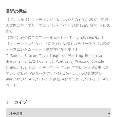
最近の投稿
【ドレス作り】ウェディングドレスを作りながら結婚式、恋愛
の質問に答えてみた🫶🏻|ハンドメイド|結婚|Q&A|質問|ドレス
作り
【自作】結婚式プロフィールムービー Mr.Children/GIFT
【ナレーション付き☆】「名夫婦」探偵ミステリー仕立て結婚式
オープニングムービー【制作依頼受付中！】
I Made a Sharon Tate Inspired Wedding Rehearsal
dress in 5 1/2 hours :) #wedding #sewing #bride
結婚式におすすめ！ミディアムヘアのヘアアレンジ #簡単ヘア
アレンジ動画 #簡単ヘアアレンジ #かわいい #結婚式髪型
#hairstyle #ヘアアレンジ動画 #お呼ばれヘアアレンジ #シ
ョート
アーカイブ
ア
ー