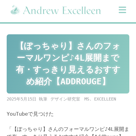
Skip
to
content
【ぽっちゃり】さんのフォ
ーマルワンピ♪4L展開まで
有・すっきり見えるおすす
め紹介【ADDROUGE】
2025年5月15日
デザイン研究室 MS. EXCELLEEN
YouTubeで見つけた
「【ぽっちゃり】さんのフォーマルワンピ♪4L展開ま