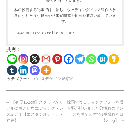
等を担当しています。
私の投稿する記事では、新しいウェディングドレス製作の参
考になりそうな動画や結婚式関連の動画を随時更新していま
す。
www.andrew-excelleen.com/
共有：
カテゴリー：
ドレスデザイン研究室
Post
←
【身長152cm】スタッフがリ
韓国でウェディングフォトを撮
navigation
アルに着たいウエディングドレ
る夢が叶いました💞憧れのドレ
ス紹介！【エスタシオン・デ・
スを着て人生で1番盛れた日
神戸】
【vlog】
→