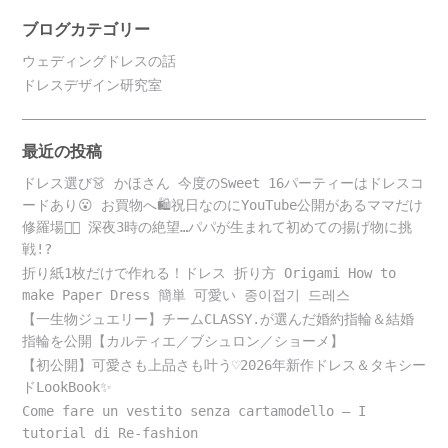
ブログカテゴリー
ウェディングドレスの話
ドレスデザイン研究室
最近の投稿
ドレス選び👗 かほさん 今度のSweet 16パーティーはドレスコ
ードあり😮 お買物へ🛍️祝日なのにYouTube公開があるママだけ
修羅場😵‍💫 深夜3時の絶望…パパが生まれて初めての揚げ物に挑
戦!?
折り紙1枚だけで作れる！ドレス 折り方 Origami How to
make Paper Dress 簡単 可愛い 종이접기 드레스
【一生物ジュエリー】チームCLASSY.が選んだ婚約指輪＆結婚
指輪を公開【カルティエ／ブシュロン／ショーメ】
【初公開】可愛さも上品さも叶う♡2026年新作ドレス＆タキシー
ドLookBook✨
Come fare un vestito senza cartamodello – I
tutorial di Re-fashion