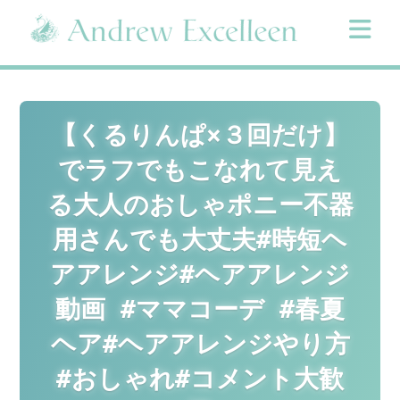
Skip
to
content
【くるりんぱ×３回だけ】
でラフでもこなれて見え
る大人のおしゃポニー不器
用さんでも大丈夫#時短ヘ
アアレンジ#ヘアアレンジ
動画 #ママコーデ #春夏
ヘア#ヘアアレンジやり方
#おしゃれ#コメント大歓